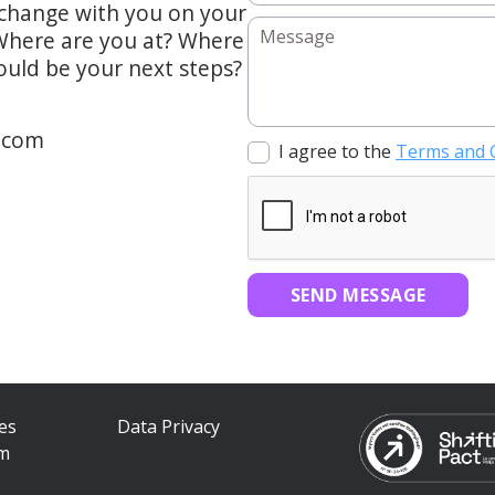
change with you on your
 Where are you at? Where
uld be your next steps?
y.com
I agree to the
Terms and 
SEND MESSAGE
es
Data Privacy
om