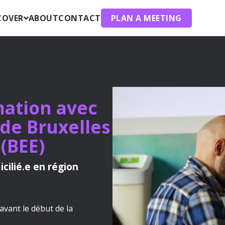
COVER
ABOUT
CONTACT
PLAN A MEETING
mation avec
 de Bruxelles
(BEE)
cilié.e en région
vant le début de la