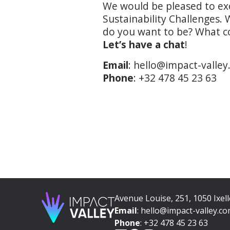
We would be pleased to ex
Sustainability Challenges.
do you want to be? What co
Let’s have a chat
!
Email
: hello@impact-valle
Phone
: +32 478 45 23 63
Avenue Louise, 251, 1050 Ixell
Email
: hello@impact-valley.c
Phone
: +32 478 45 23 63