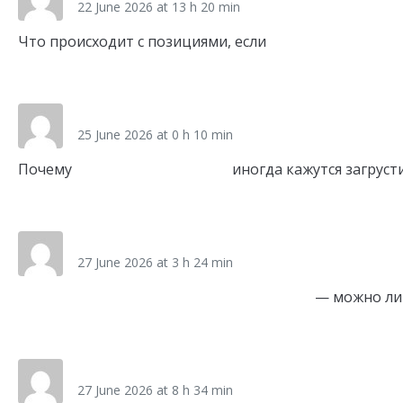
22 June 2026 at 13 h 20 min
Что происходит с позициями, если
заказать продвиж
Link
pet_eomr
25 June 2026 at 0 h 10 min
Почему
домашние животные
иногда кажутся загрус
Link
soips_qbsr
27 June 2026 at 3 h 24 min
Seo оптимизация и продвижение сайтов
— можно ли 
Link
ss1_jcmr
27 June 2026 at 8 h 34 min