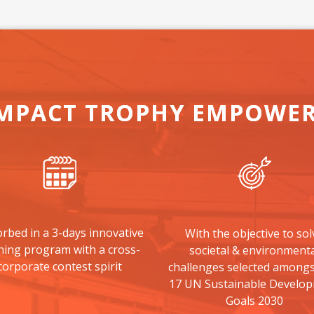
MPACT TROPHY EMPOWE
rbed in a 3-days innovative
With the objective to sol
ining program with a cross-
societal & environmenta
corporate contest spirit
challenges selected amongs
17 UN Sustainable Develo
Goals 2030