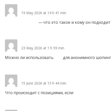
kapsulnyj_dom_tamr
19 May 2026 at 14 h 41 min
Капсульный дом
— что это такое и кому он подходит
Link
vpn_jamr
23 May 2026 at 1 h 59 min
Можно ли использовать
впн
для анонимного шопинг
Link
zps_qsEt
15 June 2026 at 15 h 44 min
Что происходит с позициями, если
заказать продвиж
Link