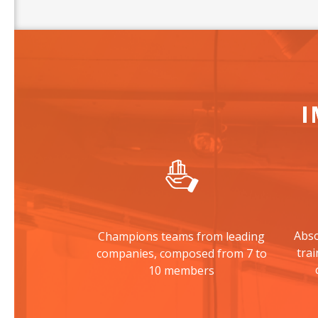
I
Abso
Champions teams from leading
tra
companies, composed from 7 to
10 members