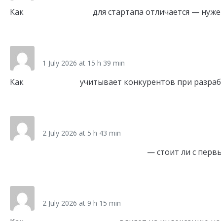
Как
создание сайтов
для стартапа отличается — нуже
Link
spk_neei
1 July 2026 at 15 h 39 min
Как
seo под ключ
учитывает конкурентов при разраб
Link
spms_bgpr
2 July 2026 at 5 h 43 min
SEO продвижение молодого сайта
— стоит ли с перв
Link
sos_hcOa
2 July 2026 at 9 h 15 min