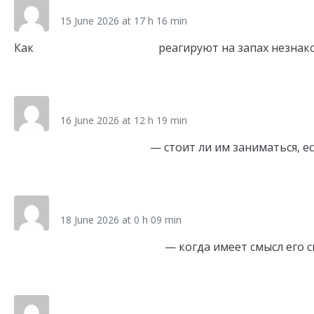
pet_sfmr
15 June 2026 at 17 h 16 min
Как
домашние животные
реагируют на запах незнак
Link
gps_gsSr
16 June 2026 at 12 h 19 min
Гео продвижение сайта
— стоит ли им заниматься, е
Link
ma1_wcmr
18 June 2026 at 0 h 09 min
Маркетинговое агентство
— когда имеет смысл его с
Link
zps_mcEt