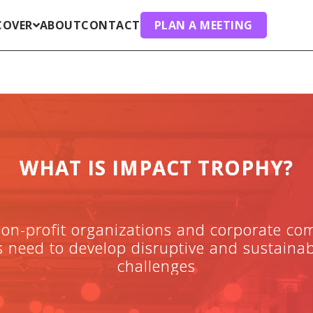
COVER
ABOUT
CONTACT
PLAN A MEETING
WHAT IS IMPACT TROPHY?
on-profit organizations and corporate co
eed to develop disruptive and sustainable
challenges