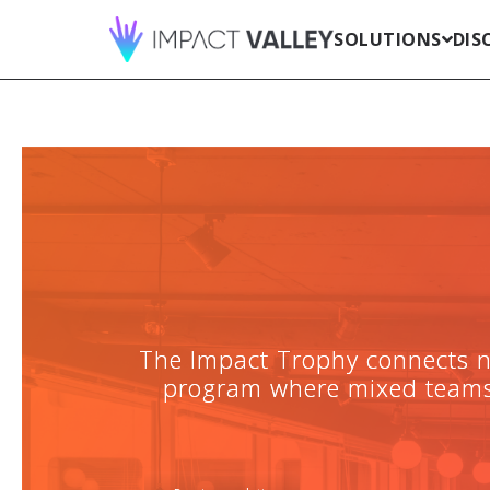
SOLUTIONS
DIS
176 comments
The Impact Trophy connects n
program where mixed teams n